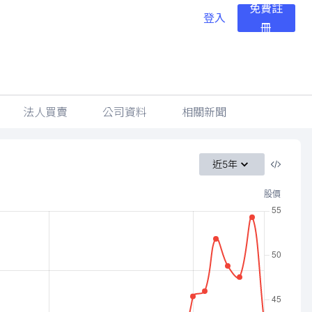
免費註
登入
冊
法人買賣
公司資料
相關新聞
近5年