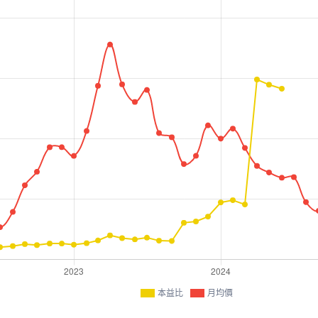
本益比
月均價