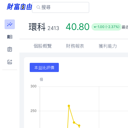
40.80
環科
最
-1.00 (-2.37%)
2413
個股概覽
財務報表
獲利能力
本益比評價