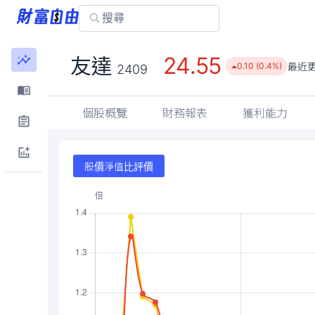
24.55
友達
最近
0.10 (0.4%)
2409
個股概覽
財務報表
獲利能力
股價淨值比評價