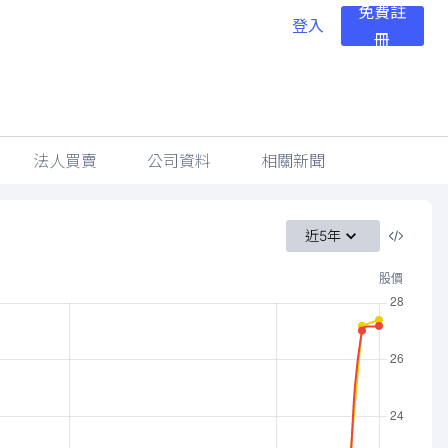
免費註
登入
冊
法人買賣
公司資料
相關新聞
近5年