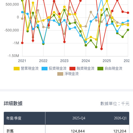
營業現金流
投資現金流
融資現金流
自由現金流
淨現金流
詳細數據
數據單位：千元
Q2
2025-Q3
2025-Q4
2026-Q1
年度/季度
1
折舊
114,978
124,844
121,204