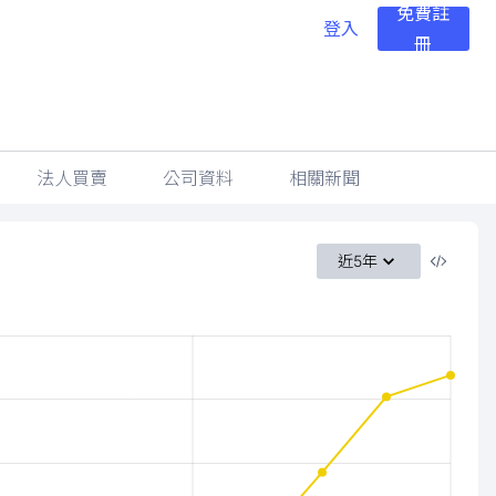
免費註
登入
冊
法人買賣
公司資料
相關新聞
近5年