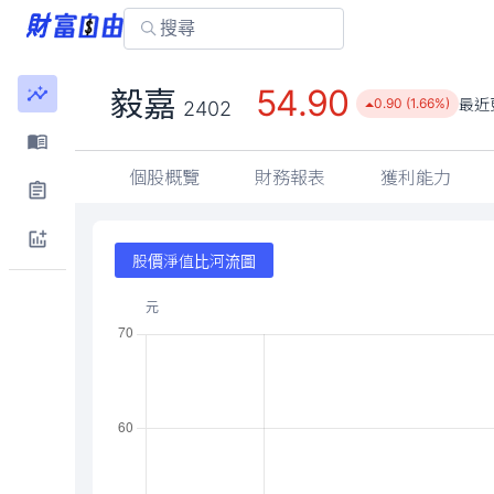
54.90
毅嘉
最近
0.90 (1.66%)
2402
個股概覽
財務報表
獲利能力
股價淨值比河流圖