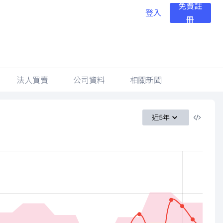
免費註
登入
冊
法人買賣
公司資料
相關新聞
近5年