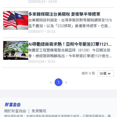
於6月15日召開股東常會，並自4月17日至6月15日辦
2026/03/24・04:55
理股票停止過戶。投資人若想取得紀念品，須於4月
14日前完成買進凌陽股票，才能列入股東名冊。
多家韓媒關注台美關稅 憂衝擊半導體業
台美關稅談判敲定，台灣爭取到對等關稅調降至15%
且不疊加，以及「232條款」最優惠待遇等，也是全
球首個取得美232條款關稅優惠國家。這樣的談判成
2026/01/17・00:32
果也引發國際關注，南韓媒體也對此進行報導，由於
與台灣半導體產業有競爭關係，擔心韓國半導體展業
AI帶動建廠需求熱！亞翔今年新簽訂單1121億 97％來自半導體業
會受到影響，多家韓媒也關注，去年美韓協議的「最
無塵室工程暨機電整合廠亞翔（6139）今召開法說
惠國待遇」原則，還
會，總經理蔣曉麟指出，今年新簽訂單達1121億元，
創近五年新高，區域分佈以東協佔84%為最大宗，產
2025/12/26・10:53
業分佈以半導體佔97%最高，新簽訂單幾乎皆來自半
導體，公共工程（如捷運、機場）接案較少。在建工
總共 4 個
10/頁
程合約金額累計達1753億元，也創近五年新高，其
1
中，區域分佈
關於財富自由
免責聲明
|
網站資料來源：本網站資料來源係根據台灣證券交易所、公開資訊觀測站、櫃