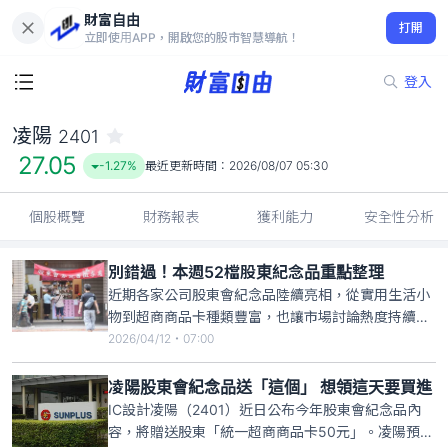
財富自由
凌陽 2401
打開
27.05
-1.27%
立即使用APP，開啟您的股市智慧導航！
登入
凌陽
2401
27.05
-1.27%
最近更新時間：
2026/08/07 05:30
個股概覽
財務報表
獲利能力
安全性分析
別錯過！本週52檔股東紀念品重點整理
近期各家公司股東會紀念品陸續亮相，從實用生活小
物到超商商品卡種類豐富，也讓市場討論熱度持續攀
升。根據最新統計，本週共有52家公司迎來最後買進
2026/04/12・07:00
日，包括凌陽（2401）統一超商商品卡50元、錸德
（2349）洗衣機槽清潔錠、燿華（2367）感應小夜
凌陽股東會紀念品送「這個」 想領這天要買進
燈、山隆（2616）春風抽取式衛生紙一串、華南金
IC設計凌陽（2401）近日公布今年股東會紀念品內
（2880
容，將贈送股東「統一超商商品卡50元」。凌陽預計