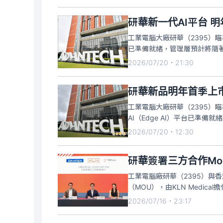
研華新一代AI平台 
工業電腦大廠研華（2395）瞄
已準備就緒，管理層預計將隨著整
2026/07/20・21:30
研華新品明年首季上
工業電腦大廠研華（2395）瞄準
AI（Edge AI）平台已準備
2026/07/20・12:30
研華簽署三方合作Mo
工業電腦廠研華（2395）與香港
（MOU），由KLN Medi
2026/07/16・23:17