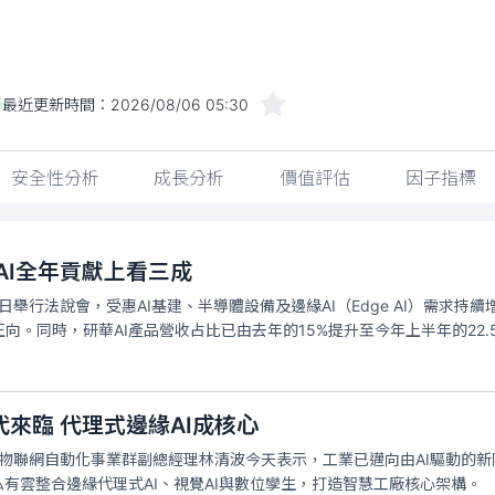
最近更新時間：
2026/08/06 05:30
安全性分析
成長分析
價值評估
因子指標
AI全年貢獻上看三成
今日舉行法說會，受惠AI基建、半導體設備及邊緣AI（Edge AI）需
向。同時，研華AI產品營收占比已由去年的15%提升至今年上半年的22.
代來臨 代理式邊緣AI成核心
）物聯網自動化事業群副總經理林清波今天表示，工業已邁向由AI驅動的
私有雲整合邊緣代理式AI、視覺AI與數位孿生，打造智慧工廠核心架構。