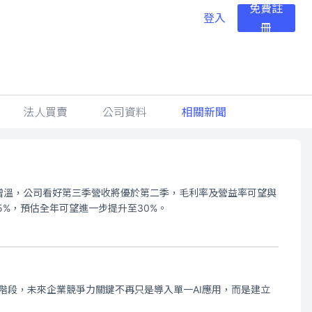
免費註
登入
冊
法人買賣
公司資料
相關新聞
求持續增溫，公司看好第三季營收將優於第二季，毛利率及營益率可望與
5%，預估全年可望進一步提升至30%。
新階段，未來企業競爭力關鍵不再只是導入單一AI應用，而是建立