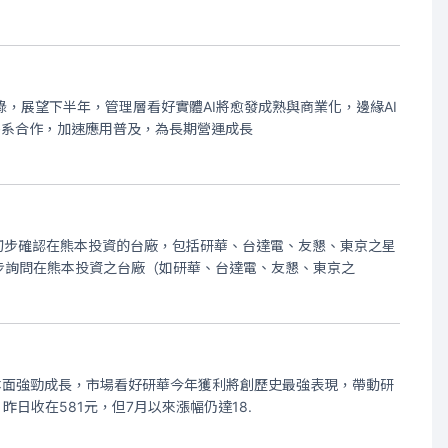
紀錄，展望下半年，管理層看好實體AI將愈發成熟與商業化，邊緣AI
生態系合作，加速應用普及，為長期營運成長
示，初步確認在熊本投資的台廠，包括研華、台達電、友懇、東京之星
步詢問在熊本投資之台廠（如研華、台達電、友懇、東京之
運基本面強勁成長，市場看好研華今年獲利將創歷史最強表現，帶動研
昨日收在581元，但7月以來漲幅仍達18.