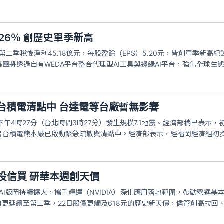
26％ 創歷史單季新高
第二季稅後淨利45.18億元，每股盈餘（EPS）5.20元，皆創單季新高
團將透過自有WEDA平台整合代理型AI工具與邊緣AI平台，強化全球
：台積電清點中 台達電等台廠暫無影響
下午4時27分（台北時間3時27分）發生規模7.1地震。經濟部稍早表
另台積電熊本廠已啟動緊急疏散與清點中。經濟部表示，經福岡經濟組初
投信買 研華本週創天價
緣AI版圖持續擴大，攜手輝達（NVIDIA）深化應用落地範圍，帶動營
勢更延續至第三季，22日股價更觸及618元的歷史新天價，儘管創高拉回、