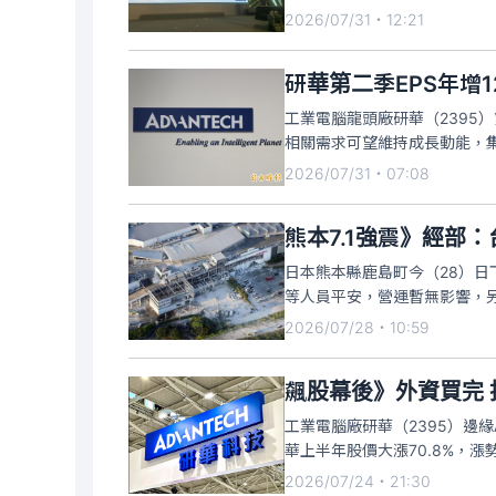
2026/07/31・12:21
研華第二季EPS年增1
工業電腦龍頭廠研華（2395）
相關需求可望維持成長動能，集
2026/07/31・07:08
熊本7.1強震》經部
日本熊本縣鹿島町今（28）日
等人員平安，營運暫無影響，
2026/07/28・10:59
飆股幕後》外資買完 
工業電腦廠研華（2395）邊
華上半年股價大漲70.8%，漲
2026/07/24・21:30