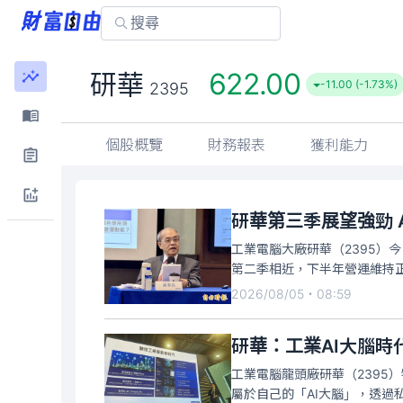
622.00
研華
-11.00 (-1.73%)
2395
個股概覽
財務報表
獲利能力
研華第三季展望強勁 
工業電腦大廠研華（2395）
第二季相近，下半年營運維持正
2026/08/05・08:59
研華：工業AI大腦時
工業電腦龍頭廠研華（2395
屬於自己的「AI大腦」，透過