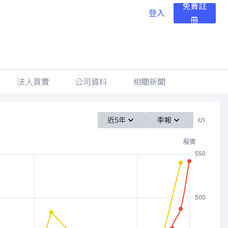
免費註
登入
冊
法人買賣
公司資料
相關新聞
近5年
季報