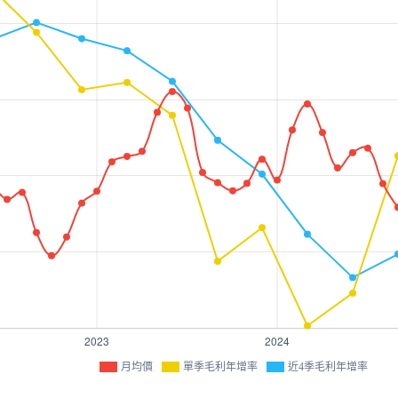
月均價
單季毛利年增率
近4季毛利年增率