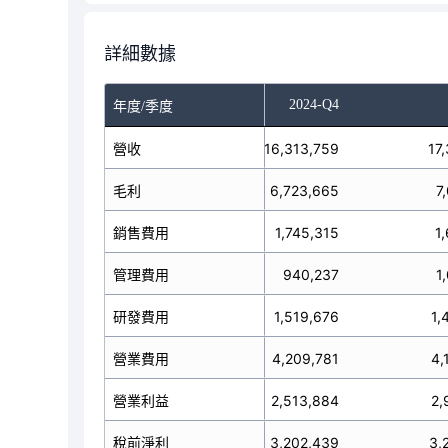
詳細數據
-Q2
2024-Q3
2024-Q4
年度/季度
14,949,502
營收
16,313,759
17
毛利
6,173,487
6,723,665
7
1,440,406
銷售費用
1,745,315
1
管理費用
961,377
940,237
1
研發費用
1,331,997
1,519,676
1,
營業費用
3,721,285
4,209,781
4,
2,452,202
營業利益
2,513,884
2,
稅前淨利
2,742,738
3,202,439
3,