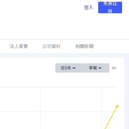
免費註
登入
冊
法人買賣
公司資料
相關新聞
近5年
季報