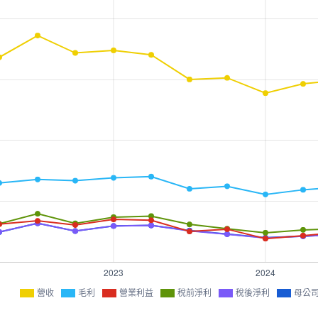
營收
毛利
營業利益
稅前淨利
稅後淨利
母公