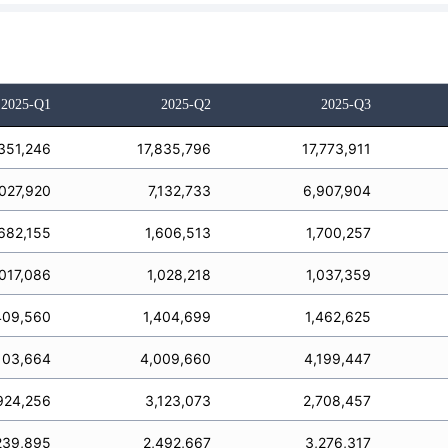
2025-Q1
2025-Q2
2025-Q3
,351,246
17,835,796
17,773,911
,027,920
7,132,733
6,907,904
,682,155
1,606,513
1,700,257
,017,086
1,028,218
1,037,359
409,560
1,404,699
1,462,625
103,664
4,009,660
4,199,447
924,256
3,123,073
2,708,457
239,895
2,492,667
3,276,317