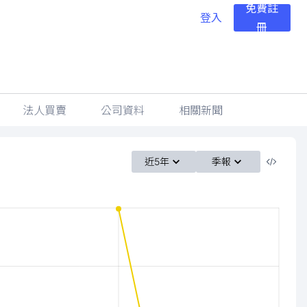
免費註
登入
冊
法人買賣
公司資料
相關新聞
近5年
季報