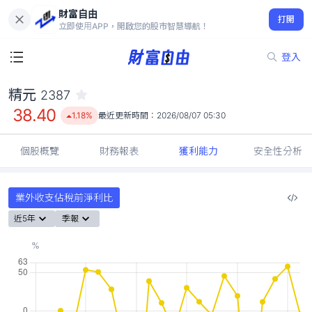
財富自由
精元 2387
打開
38.40
1.18%
立即使用APP，開啟您的股市智慧導航！
登入
精元
2387
38.40
1.18%
最近更新時間：
2026/08/07 05:30
個股概覽
財務報表
獲利能力
安全性分析
業外收支佔稅前淨利比
近5年
季報