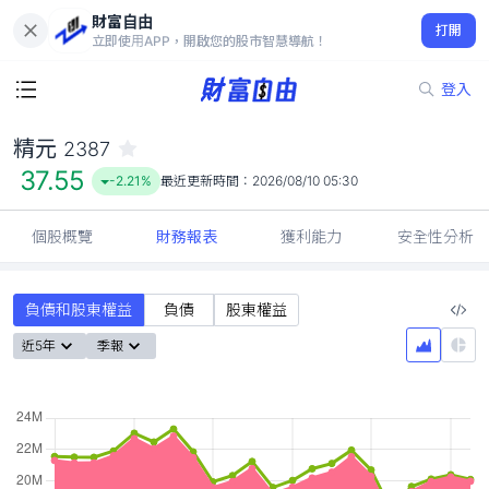
財富自由
精元 2387
打開
37.55
-2.21%
立即使用APP，開啟您的股市智慧導航！
登入
精元
2387
37.55
-2.21%
最近更新時間：
2026/08/10 05:30
個股概覽
財務報表
獲利能力
安全性分析
負債和股東權益
負債
股東權益
近5年
季報