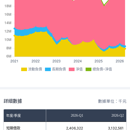
流動負債
長期負債
淨值
總負債+淨值
詳細數據
數據單位：千元
Q3
2025-Q4
2026-Q1
2026-Q2
年度/季度
1
短期借款
2,275,034
2,406,322
3,132,561