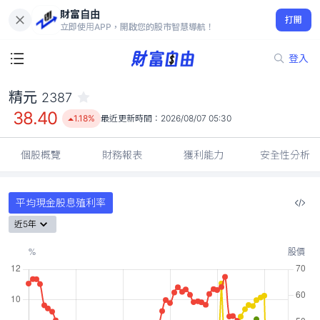
財富自由
精元 2387
打開
38.40
1.18%
立即使用APP，開啟您的股市智慧導航！
登入
精元
2387
38.40
1.18%
最近更新時間：
2026/08/07 05:30
個股概覽
財務報表
獲利能力
安全性分析
平均現金股息殖利率
近5年