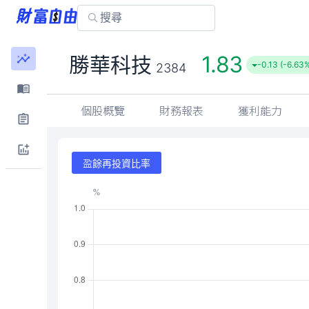
1.83
勝華科技
-0.13 (-6.63
2384
個股概覽
財務報表
獲利能力
盈餘再投資比率