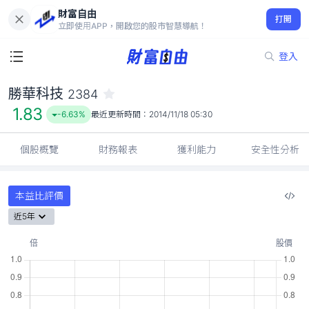
財富自由
勝華科技 2384
打開
1.83
-6.63%
立即使用APP，開啟您的股市智慧導航！
登入
勝華科技
2384
1.83
-6.63%
最近更新時間：
2014/11/18 05:30
個股概覽
財務報表
獲利能力
安全性分析
本益比評價
近5年