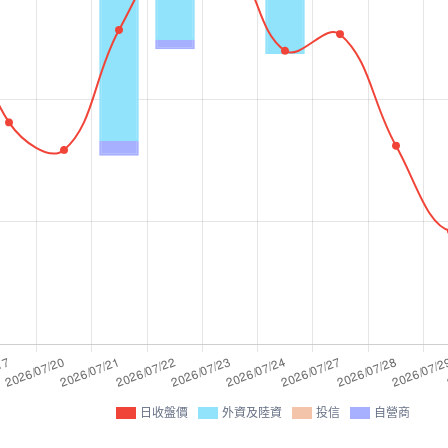
日收盤價
外資及陸資
投信
自營商