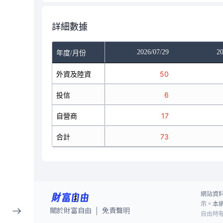
詳細數據
/27
2026/07/28
2026/07/29
20
年度/月份
-27
外資及陸資
-12
50
-24
投信
-39
6
1
自營商
51
17
-50
合計
0
73
網站資
示。本
關於財富自由
免責聲明
|
自由時