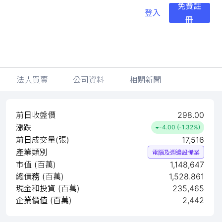
免費註
登入
冊
法人買賣
公司資料
相關新聞
前日收盤價
298.00
漲跌
-4.00 (-1.32%)
前日成交量(張)
17,516
產業類別
電腦及週邊設備業
市值 (百萬)
1,148,647
總債務 (百萬)
1,528.861
現金和投資 (百萬)
235,465
企業價值 (百萬)
2,442