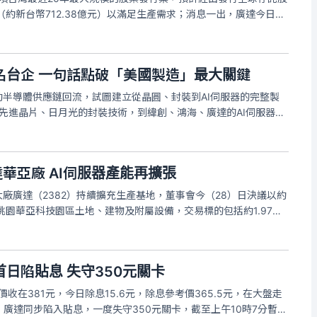
（約新台幣712.38億元）以滿足生產需求；消息一出，廣達今日開
。廣達今日盤中創下今年3月31日以來新低點，截至上午9時13分
名台企 一句話點破「美國製造」最大關鍵
動半導體供應鏈回流，試圖建立從晶圓、封裝到AI伺服器的完整製
的先進晶片、日月光的封裝技術，到緯創、鴻海、廣達的AI伺服器，
AI產業版圖，幾乎每一個重要環節都有台灣企業參與，台灣是這條
取代的角色
達華亞廠 AI伺服器產能再擴張
大廠廣達（2382）持續擴充生產基地，董事會今（28）日決議以約
得桃園華亞科技園區土地、建物及附屬設備，交易標的包括約1.97萬
關設備，市場解讀，廣達將進一步強化AI伺服器及高效能運算
日陷貼息 失守350元關卡
價收在381元，今日除息15.6元，除息參考價365.5元，在大盤走
廣達同步陷入貼息，一度失守350元關卡，截至上午10時7分暫報