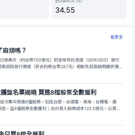
近4季ROE (%)
34.55
看更多
了麻煩嗎？
22億美元（約台幣700億元）的全球存託憑證（GDR/GDS）發行
案卻因發行價格（折合約新台幣287元）相較先前高點明顯折價，
券放空與股價一度重挫，引發市場不少質疑。
護盤名單揭曉 買進8檔股票全數獲利
，這次集中買進8檔股票，包括台塑、台達電、鴻海、台積電、廣
控，且8檔股票全數獲利；合計買入股票成本122.5億元，以買入
、出售股票獲利76.59億元，加計獲配現金股利1.13億元，合計買賣
金只買8檔全獲利