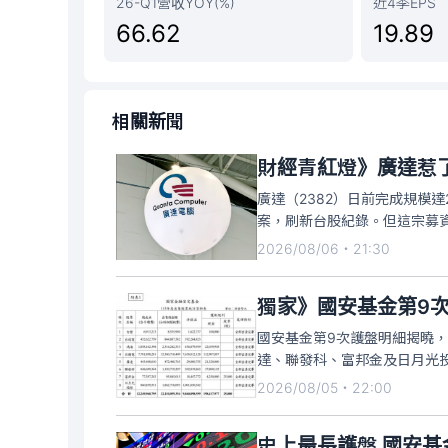
26-Q1營收YOY(%)
近4季EPS
66.62
19.89
相關新聞
財經青紅燈》廣達惹
廣達（2382）日前完成規模達
案，刷新台股紀錄。但這宗募資
加上定價前後市場湧現密集借
2026/08/06・21:30
獨家》國安基金第9次
國安基金第9次護盤明細揭曉
達、聯發科、富邦金及日月光投
權值王台積電77.02億元最多
2026/08/05・22:00
台積電獲利77.72億元，占
史上最長護盤 國安基