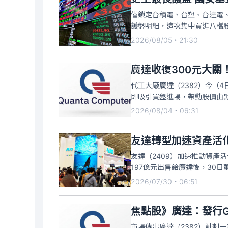
僅鎖定台積電、台塑、台達電
護盤明細，這次集中買進八檔
及日月光投控，八檔股票全數
2026/08/05・21:30
〇二億元最多、淨利七十六．
廣達收復300元大關
代工大廠廣達（2382）今（4
即吸引買盤進場，帶動股價由黑
度來到305元。盤中雖經歷多空
2026/08/04・06:31
交量2萬4410張。
友達轉型加速資產活化
友達（2409）加速推動資產
197億元出售給廣達後，30
利益42.8億元。兩筆交易合計
2026/07/30・06:51
年下半年陸續入帳。
焦點股》廣達：發行G
市場傳出廣達（2382）計劃