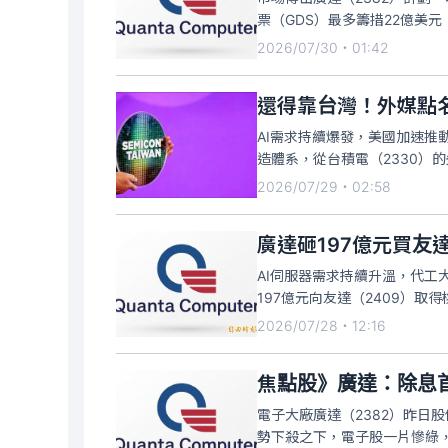
票（GDS）最多籌措22億美元
盤股價重挫，一度大跌超過9%
2026/07/30・01:42
暫報284元，跌幅8.24
還得靠台灣！外媒點
AI需求持續爆發，美國加速推
造體系，從台積電（2330）
美媒強調，美國正在打造的新
2026/07/29・02:58
「美國製造」供應鏈中最不可
廣達砸197億元買友
AI伺服器需求持續升溫，代工
197億元向友達（2409）取
坪土地、4.93萬坪建物及相
2026/07/28・12:16
（HPC）產品產能布局。
焦點股》廣達：除息首
電子大廠廣達（2382）昨日股
勢下殺之下，電子股一片慘綠，