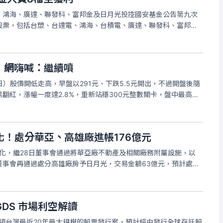
、鴻海、廣達、聯發科、富邦金及日月光投控國安基金公告第九次
股票，包括台塑、台達電、鴻海、台積電、廣達、聯發科、富邦金
獲利；合計買入股票成本一二二．五億元，以買入台積電七十七．
五九億元，加計獲配現金
！網嗨喊：繼續噴
日）股價開低走高，早盤以291元、下跌5.5元開出，不過開盤後隨
翻紅，漲幅一度達2.8%，重新站穩300元整數關卡，盤中最高一
激烈交鋒，終場仍以300.5元作收，成功守住300元大關，全天成
！處分華亞、高雄廠進帳176億元
活化，繼28日董事會通過將華亞廠不動產及相關廠務附屬設施，以
日董事會再通過處分高雄廠房予日月光，交易金額63億元，預計處分
處分金額達260億元，預計將認列約176.7億元處分利益，可望於今
DS 市場利空解讀
一項台灣最近20年最大規模的股票發行案，預計經由發行全球存託股