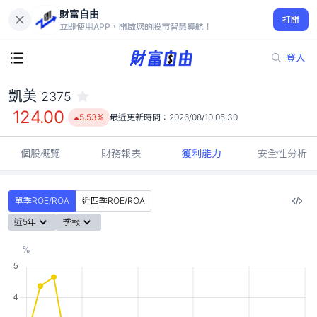
財富自由
凱美 2375
打開
124.00
5.53%
立即使用APP，開啟您的股市智慧導航！
登入
凱美
2375
124.00
5.53%
最近更新時間：
2026/08/10 05:30
個股概覽
財務報表
獲利能力
安全性分析
單季ROE/ROA
近四季ROE/ROA
近5年
季報