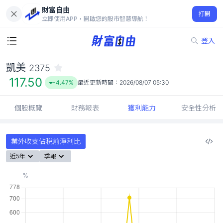
財富自由
凱美 2375
打開
117.50
-4.47%
立即使用APP，開啟您的股市智慧導航！
登入
凱美
2375
117.50
-4.47%
最近更新時間：
2026/08/07 05:30
個股概覽
財務報表
獲利能力
安全性分析
業外收支佔稅前淨利比
近5年
季報