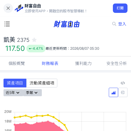
財富自由
凱美 2375
打開
117.50
-4.47%
立即使用APP，開啟您的股市智慧導航！
登入
凱美
2375
117.50
-4.47%
最近更新時間：
2026/08/07 05:30
個股概覽
財務報表
獲利能力
安全性分析
資產項目
流動資產細項
近5年
季報