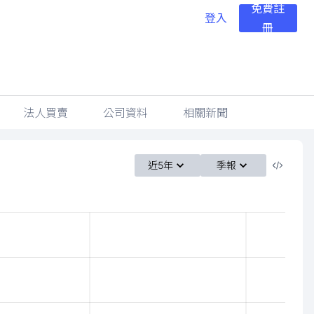
免費註
登入
冊
法人買賣
公司資料
相關新聞
近5年
季報