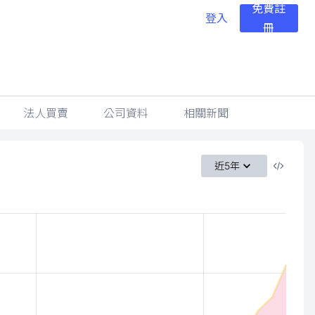
免費註
登入
冊
法人買賣
公司資料
相關新聞
近5年