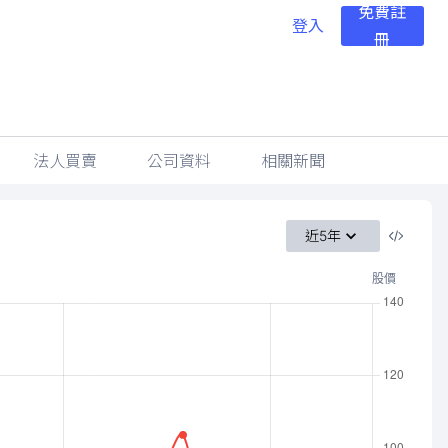
免費註
登入
冊
法人買賣
公司資料
相關新聞
近5年