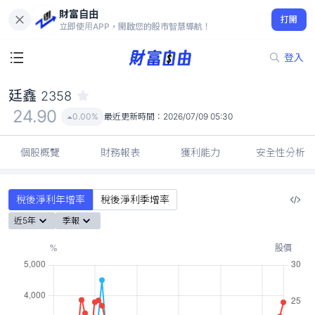
財富自由
廷鑫 2358
打開
24.90
0.00%
立即使用APP，開啟您的股市智慧導航！
登入
廷鑫
2358
24.90
0.00%
最近更新時間：
2026/07/09 05:30
個股概覽
財務報表
獲利能力
安全性分析
稅後淨利年增率
稅後淨利季增率
近5年
季報