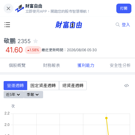
財富自由
敬鵬 2355
打開
41.60
1.58%
立即使用APP，開啟您的股市智慧導航！
登入
敬鵬
2355
41.60
1.58%
最近更新時間：
2026/08/06 05:30
個股概覽
財務報表
獲利能力
安全性分析
營運週轉
固定資產週轉
總資產週轉
近5年
季報