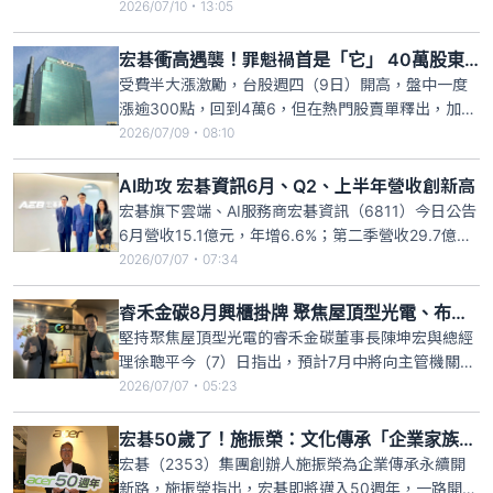
元，創下​13年以來​同期新高，年增28.​2%，今年上半​
2026/07/10・13:05
年合併營收​1577.​27億元，​年增23.​3%。宏碁表示，
個人電腦營收第二季年增22.0%、累計上半年年增
宏碁衝高遇襲！罪魁禍首是「它」 40萬股東空歡喜一場
18.9%，主
受費半大漲激勵，台股週四（9日）開高，盤中一度
漲逾300點，回到4萬6，但在熱門股賣單釋出，加上
晶圓雙雄等權值股殺尾盤下，終場指數下跌379點，
2026/07/09・08:10
震盪逾700點，雖然投信再買超154.1億元，但卻對擁
有逾40萬股東的宏碁，持續提款，今再賣超2882
AI助攻 宏碁資訊6月、Q2、上半年營收創新高
張，受此影響，宏碁股價從33.75元一路往下走，終
宏碁旗下雲端、AI服務商宏碁資訊（6811）今日公告
場收
6月營收15.1億元，年增6.6%；第二季營收29.7億
元、年增15.6%；上半年累計營收為59.2億元、年增
2026/07/07・07:34
16%，單月、單季、上半年均創新高，且連續5年增
長。展望下半年，宏碁資訊表示，因全球企業AI投資
睿禾金碳8月興櫃掛牌 聚焦屋頂型光電、布局氫能
持續升溫，市場需求正由生成式AI生產力工具
堅持聚焦屋頂型光電的睿禾金碳董事長陳坤宏與總經
理徐聰平今（7）日指出，預計7月中將向主管機關遞
交公開說明書，8月申請登錄興櫃，同時明年將辦理
2026/07/07・05:23
首次股票公開發行（IPO）相關作業，主要股東包括
宏碁（2353）、持股約26%，其餘全球人壽、凱基
宏碁50歲了！施振榮：文化傳承「企業家族」優於血緣傳承「家族企業」
人壽、台新金控創投、國泰金控創投、亞力
宏碁（2353）集團創辦人施振榮為企業傳承永續開
（1514）、兆聯（69
新路，施振榮指出，宏碁即將邁入50週年，一路開枝