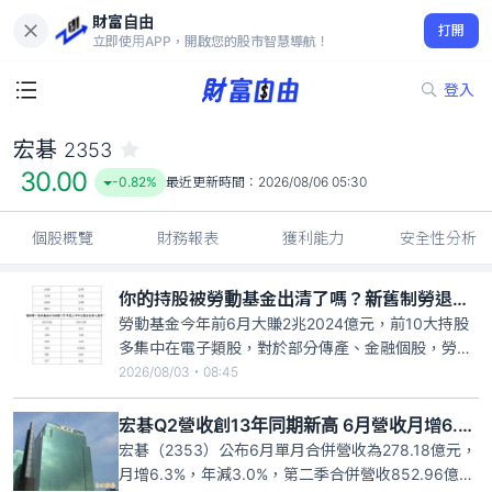
財富自由
宏碁 2353
打開
30.00
-0.82%
立即使用APP，開啟您的股市智慧導航！
登入
宏碁
2353
30.00
-0.82%
最近更新時間：
2026/08/06 05:30
個股概覽
財務報表
獲利能力
安全性分析
你的持股被勞動基金出清了嗎？新舊制勞退最新「清倉名單」一次看
勞動基金今年前6月大賺2兆2024億元，前10大持股
多集中在電子類股，對於部分傳產、金融個股，勞動
基金狠心「出清」，以新制勞退及勞保基金為例，至
2026/08/03・08:45
6月底聯手出清了正新、宏碁、台郡及巨大。舊制勞
退基金出清持股的動作更加積極，根據公告，出清持
宏碁Q2營收創13年同期新高 6月營收月增6.3％
股包含傳統產業、電子科技產業以及金融業多達8
宏碁（2353）公布6月單月合併營收為278.18億元，
檔，包含台泥、士電、
月增6.3%，年減3.0%，第二季合併營收852.96​億