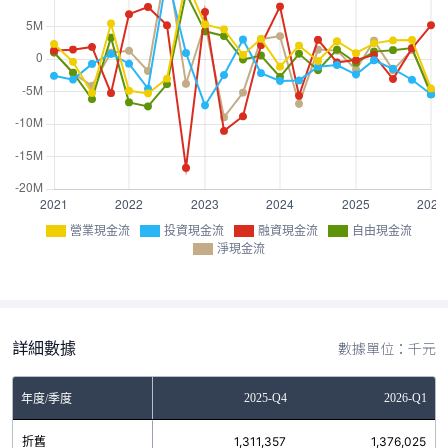
營業現金流
投資現金流
融資現金流
自由現金流
淨現金流
詳細數據
數據單位：千元
Q2
2025-Q3
2025-Q4
2026-Q1
年度/季度
81
折舊
1,265,392
1,311,357
1,376,025