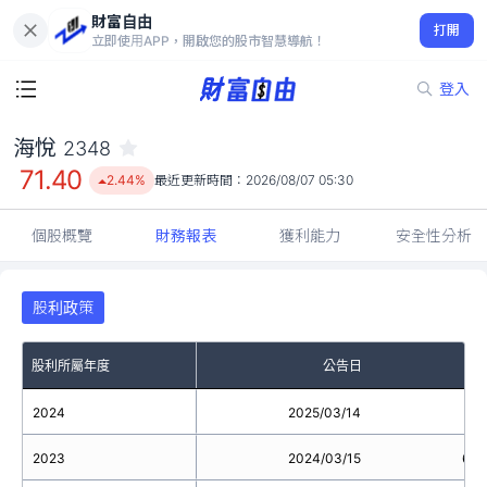
財富自由
海悅 2348
打開
71.40
2.44%
立即使用APP，開啟您的股市智慧導航！
登入
海悅
2348
71.40
2.44%
最近更新時間：
2026/08/07 05:30
個股概覽
財務報表
獲利能力
安全性分析
股利政策
股利所屬年度
公告日
2024
2025/03/14
2023
2024/03/15
6.9