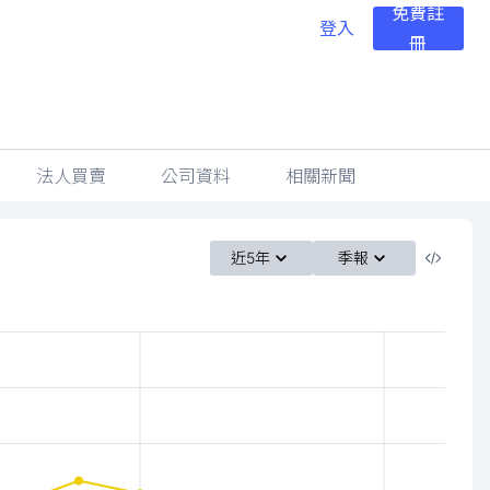
免費註
登入
冊
法人買賣
公司資料
相關新聞
近5年
季報