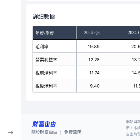
詳細數據
024-Q1
2024-Q2
2024-Q3
2024-
年度/季度
20.87
毛利率
21.24
19.89
20.
10.19
營業利益率
12.49
12.28
13.
14.81
稅前淨利率
13.83
11.74
14.
11.90
稅後淨利率
10.57
9.40
11.
網站資
示。本
關於財富自由
免責聲明
|
自由時