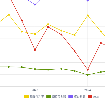
稅後淨利率
總資產週轉
權益乘數
ROE