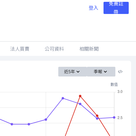
免費註
登入
冊
法人買賣
公司資料
相關新聞
近5年
季報