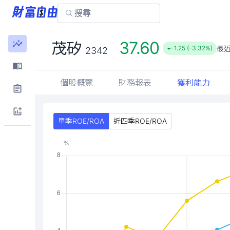
37.60
茂矽
最
-1.25 (-3.32%)
2342
個股概覽
財務報表
獲利能力
單季ROE/ROA
近四季ROE/ROA