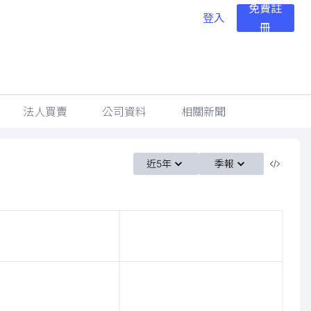
免費註
登入
冊
法人買賣
公司資料
相關新聞
近5年
季報