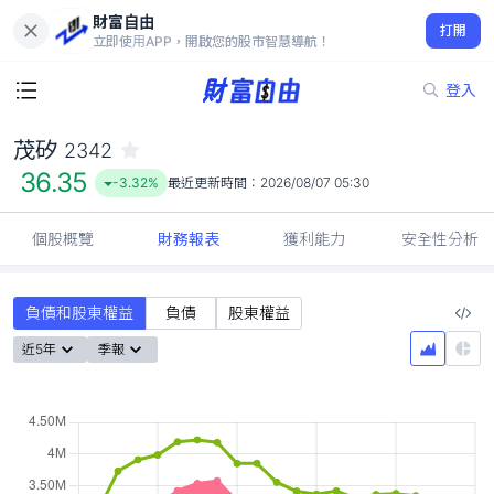
財富自由
茂矽 2342
打開
36.35
-3.32%
立即使用APP，開啟您的股市智慧導航！
登入
茂矽
2342
36.35
-3.32%
最近更新時間：
2026/08/07 05:30
個股概覽
財務報表
獲利能力
安全性分析
負債和股東權益
負債
股東權益
近5年
季報