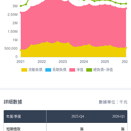
流動負債
長期負債
淨值
總負債+淨值
詳細數據
數據單位：千元
Q2
2025-Q3
2025-Q4
2026-Q1
年度/季度
無
短期借款
無
無
無