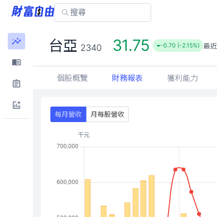
31.75
台亞
最近
-0.70 (-2.15%)
2340
個股概覽
財務報表
獲利能力
每月營收
月每股營收