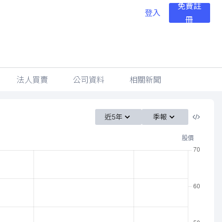
免費註
登入
冊
法人買賣
公司資料
相關新聞
近5年
季報