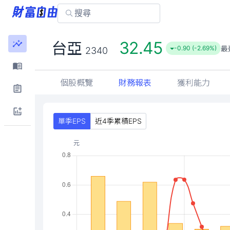
32.45
台亞
最
-0.90 (-2.69%)
2340
個股概覽
財務報表
獲利能力
單季EPS
近4季累積EPS