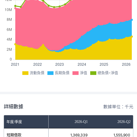
流動負債
長期負債
淨值
總負債+淨值
詳細數據
數據單位：千元
Q3
2025-Q4
2026-Q1
2026-Q2
年度/季度
0
短期借款
1,111,160
1,369,339
1,555,900