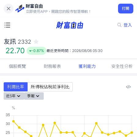
財富自由
友訊 2332
打開
22.70
-0.87%
立即使用APP，開啟您的股市智慧導航！
登入
友訊
2332
22.70
-0.87%
最近更新時間：
2026/08/06 05:30
個股概覽
財務報表
獲利能力
安全性分析
利潤比率
所得稅佔稅前淨利比
近5年
季報