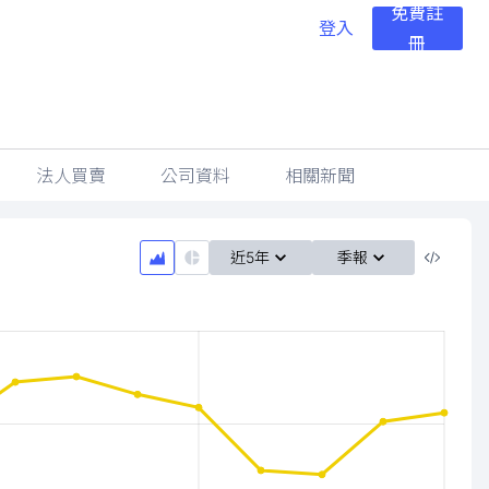
免費註
登入
冊
法人買賣
公司資料
相關新聞
近5年
季報