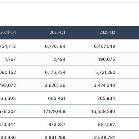
2024-Q4
2025-Q1
2025-Q2
754,713
6,776,184
6,407,049
11,767
2,494
190,675
680,152
6,176,734
5,721,282
793,072
3,620,136
3,474,340
336,603
603,461
765,934
576,307
17,179,009
16,559,280
873,344
873,287
822,597
830,436
3,861,288
3,548,781