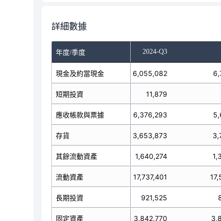
詳細數據
-Q1
2024-Q2
2024-Q3
年度/季度
6,564,051
現金及約當現金
6,055,082
6,
短期投資
11,225
11,879
6,379,660
應收帳款與票據
6,376,293
5,
3,648,180
存貨
3,653,873
3,
1,203,995
其餘流動資產
1,640,274
1,
流動資產
17,807,111
17,737,401
17,
長期投資
930,614
921,525
3,572,423
固定資產
3,842,770
3,