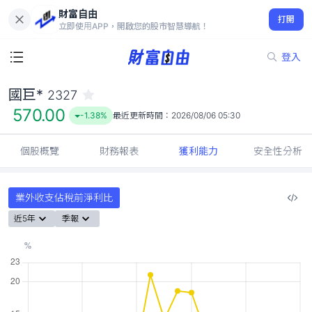
財富自由
國巨* 2327
打開
570.00
-1.38%
立即使用APP，開啟您的股市智慧導航！
登入
國巨*
2327
570.00
-1.38%
最近更新時間：
2026/08/06 05:30
個股概覽
財務報表
獲利能力
安全性分析
業外收支佔稅前淨利比
近5年
季報