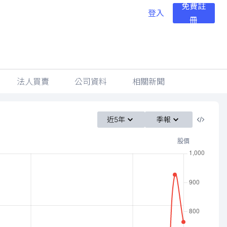
免費註
登入
冊
法人買賣
公司資料
相關新聞
近5年
季報