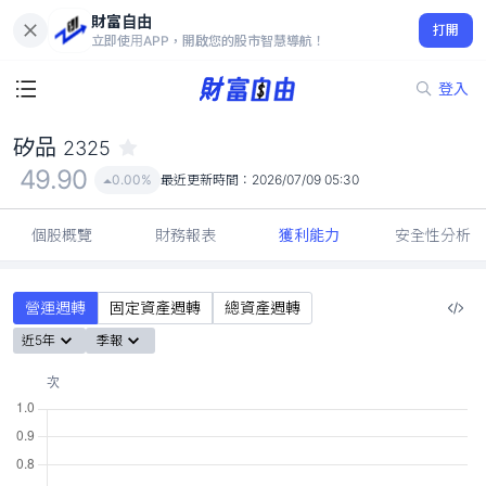
財富自由
矽品 2325
打開
49.90
0.00%
立即使用APP，開啟您的股市智慧導航！
登入
矽品
2325
49.90
0.00%
最近更新時間：
2026/07/09 05:30
個股概覽
財務報表
獲利能力
安全性分析
營運週轉
固定資產週轉
總資產週轉
近5年
季報