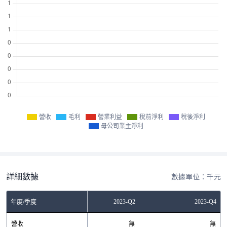
營收
毛利
營業利益
稅前淨利
稅後淨利
母公司業主淨利
詳細數據
數據單位：千元
2022-Q4
2023-Q2
2023-Q4
年度/季度
營收
無
無
無