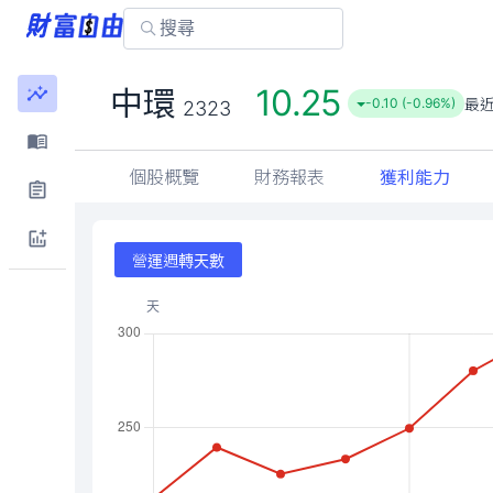
10.25
中環
最
-0.10 (-0.96%)
2323
個股概覽
財務報表
獲利能力
營運週轉天數