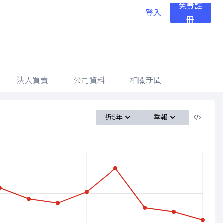
免費註
登入
冊
法人買賣
公司資料
相關新聞
近5年
季報