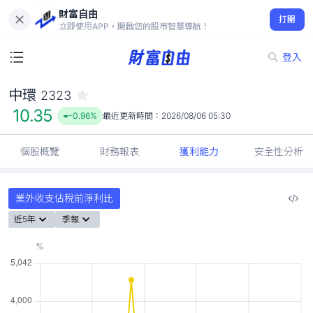
財富自由
中環 2323
打開
10.35
-0.96%
立即使用APP，開啟您的股市智慧導航！
登入
中環
2323
10.35
-0.96%
最近更新時間：
2026/08/06 05:30
個股概覽
財務報表
獲利能力
安全性分析
業外收支佔稅前淨利比
近5年
季報