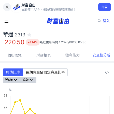
財富自由
華通 2313
打開
220.50
1.14%
立即使用APP，開啟您的股市智慧導航！
登入
華通
2313
220.50
1.14%
最近更新時間：
2026/08/06 05:30
個股概覽
財務報表
獲利能力
安全性分析
負債比率
長期資金佔固定資產比率
近5年
季報