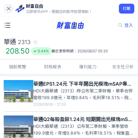
財富自由
華通 2313
打開
208.50
-5.44%
立即使用APP，開啟您的股市智慧導航！
登入
華通
2313
208.50
-5.44%
最近更新時間：
2026/08/07 05:30
個股概覽
財務報表
獲利能力
安全性分析
華通EPS1.24元 下半年開出光模塊mSAP專屬產能
HDI大廠華通（2313）昨公布第二季財報，單季合併
營收199.9億元，年增9.84%，毛利率18.51%，稅後
盈餘14.79億元，年增77.86%，每股稅後盈餘1.24
2026/08/06・21:30
元。華通表示，近期供料逐漸改善，第二季衛星產品
出貨較首季增加，至於資料中心產品線，AI與傳統伺
華通Q2每股盈餘1.24元 短期開出光模塊mSAP專屬產能
服器需求延續、高階交換器出貨增加、光
HDI大廠華通（2313）公布第二季財報，單季營收
199.9億元，年增9.84％，毛利率18.51%，稅後盈餘