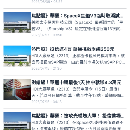
14.79億元，年增77.86%，稅後每股盈餘（EPS）
2026/08/06・08:55
1.24元。華通表示，今年第二季HDI訂單熱度延續，
主要是高階手機、低軌道衛星LEO產品皆穩定出貨，
焦點股》華通：SpaceX星艦V3臨時取消試飛！股價重挫跌停
資料中心產品的營收更是快速增加。
美國太空探索科技公司（SpaceX）最新版本的「星
艦V3」（Starship V3）原定在德州進行第13次試
飛，卻在發射前不到1秒觸發自動中止程序，任務被
2026/07/17・03:50
迫延後，SpaceX盤後股價應聲下挫逾3%，太空板霸
主華通（2313）股價受到衝擊，開盤跳空下挫，摜至
熱門股》投信連4買 華通挑戰季線250元
跌停鎖死。
HDI大廠華通（2313）正積極卡位AI光模塊市場，該
公司擅長mSAP製造，由於目前市場欠缺mSAP PCB
產能，華通已獲得其中最關鍵的雷射鑽孔機優先採購
2026/07/15・21:30
權，為800G與1.6T光模塊大單做準備，投信連續4個
交易日買超華通合計1.29萬張，華通股價跌深反彈，
別錯過！華通申購最後1天 抽中就賺4.3萬元
昨日亮燈漲停，來到248元，一口氣收復5日
HDI大廠華通（2313）公開申購今（15日）最後1
天，若以今日價格計算，截至中午12點，華通股價暫
報漲停價248元，抽中1張潛在獲利為4.3萬元。華通
2026/07/15・04:18
近期辦理現金增資發行新股，並於7月13日至15日展
開公開申購。華通承銷張數3570張，申購價每股205
焦點股》華通：搶攻光模塊大單！ 投信進場狂掃貨急拉漲停
元。若以華通現價248元計算，每股價差約43元
HDI大廠華通（2313）在SpaceX掛牌後股價跌跌不
休，摜破季線，股價在跌深後，今日展開強勁反彈，