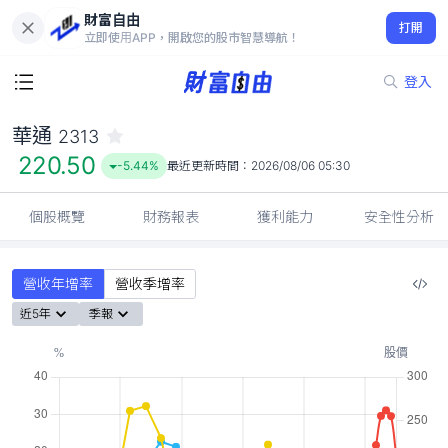
財富自由
華通 2313
打開
220.50
-5.44%
立即使用APP，開啟您的股市智慧導航！
登入
華通
2313
220.50
-5.44%
最近更新時間：
2026/08/06 05:30
個股概覽
財務報表
獲利能力
安全性分析
營收年增率
營收季增率
近5年
季報