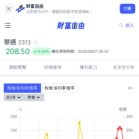
財富自由
華通 2313
打開
208.50
-5.44%
立即使用APP，開啟您的股市智慧導航！
登入
華通
2313
208.50
-5.44%
最近更新時間：
2026/08/07 05:30
個股概覽
財務報表
獲利能力
安全性分析
稅後淨利年增率
稅後淨利季增率
近5年
季報