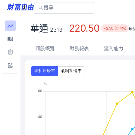
220.50
華通
最
2.50 (1.14%)
2313
個股概覽
財務報表
獲利能力
毛利年增率
毛利季增率