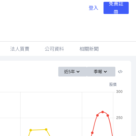
免費註
登入
冊
法人買賣
公司資料
相關新聞
近5年
季報