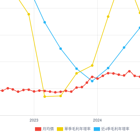
月均價
單季毛利年增率
近4季毛利年增率