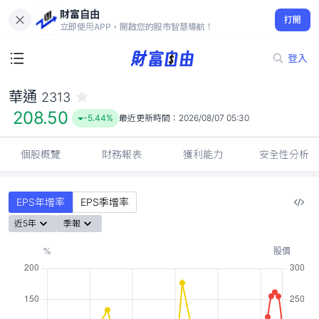
財富自由
華通 2313
打開
208.50
-5.44%
立即使用APP，開啟您的股市智慧導航！
登入
華通
2313
208.50
-5.44%
最近更新時間：
2026/08/07 05:30
個股概覽
財務報表
獲利能力
安全性分析
EPS年增率
EPS季增率
近5年
季報