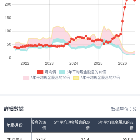
月均價
5年平均現金股息的16倍
5年平均現金股息的20倍
5年平均現金股息的32倍
詳細數據
數據單位：%
5年平均現金股息的16
5年平均現金股息的20
5年平均現金股息的32
年度/月份
倍
倍
倍
2021/08
27.52
34.4
55.04